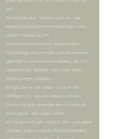
Welches Kleid fühlt sich wirklich nach dir
an?
Als Mutter einer Tochter weiß ich, wie
wertvoll bewusste Entscheidungen sind.
Darum findest du im
BRAUTWOHNZIMMER ausschließlich
nachhaltige Brautmode und Accessoires,
gefertigt in europäischen Ateliers, die mit
Leidenschaft, Sorgfalt und unter fairen
Bedingungen arbeiten.
Ich glaube an die Liebe – und an den
richtigen Ort, das eine Kleid zu finden.
Darum ist jede Anprobe bei mir exklusiv,
ganz privat und voller Gefühl.
Ich freue mich sehr darauf, dich und deine
Liebsten bald im BRAUTWOHNZIMMER