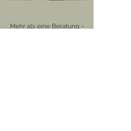
Mehr als eine Beratung -
eine Begleitung
Am Ende geht es um dein Brautkleid. Doch
der Weg dorthin ist mindestens genauso
wichtig.
Ohne Druck. Ohne Erwartungen.
Denn die schönste Entscheidung entsteht dort,
wo Vertrauen wächst.​
Lerne mich persönlich im
BRAUTWOHNZIMMER kennen und genieße
eine exklusive Beratung.
TERMIN BUCHEN