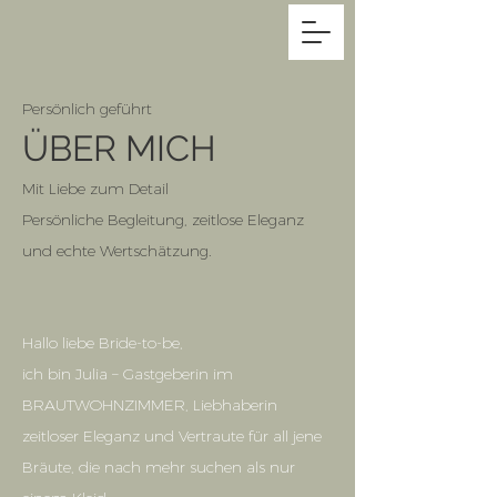
Persönlich geführt
ÜBER MICH
Mit Liebe zum Detail
Persönliche Begleitung, zeitlose Eleganz
und echte Wertschätzung.
Hallo liebe Bride-to-be,
ich bin Julia – Gastgeberin im
BRAUTWOHNZIMMER, Liebhaberin
zeitloser Eleganz und Vertraute für all jene
Bräute, die nach mehr suchen als nur