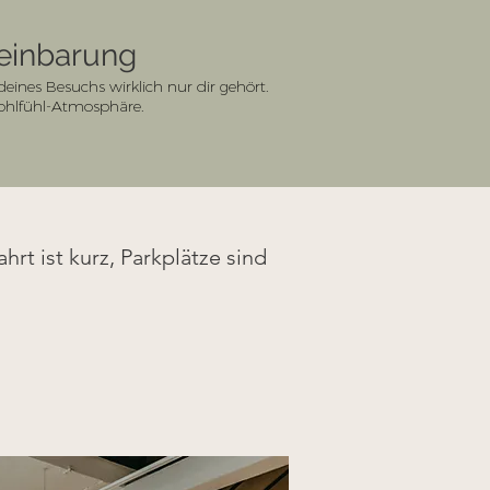
reinbarung
ines Besuchs wirklich nur dir gehört.
Wohlfühl-Atmosphäre.
hrt ist kurz, Parkplätze sind