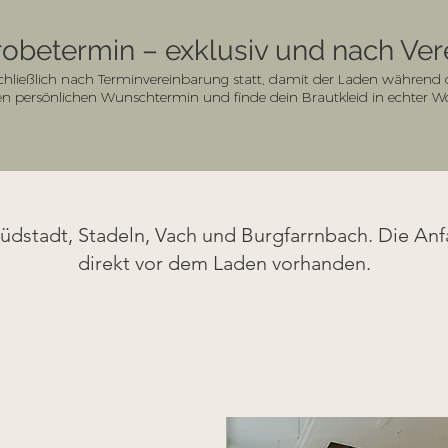
obetermin – exklusiv und nach Ve
chließlich nach Terminvereinbarung statt, damit der Laden während de
nen persönlichen Wunschtermin und finde dein Brautkleid in echter 
Südstadt, Stadeln, Vach und Burgfarrnbach. Die Anfa
direkt vor dem Laden vorhanden.