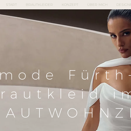
START
BRAUTKLEIDER
KONZEPT
ÜBER MICH
DESIGN
mode Fürth
rautkleid i
RAUTWOHNZ