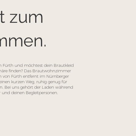
rt zum
mmen.
 Fürth und möchtest dein Brautkleid
häre finden? Das Brautwohnzimmer
n von Fürth entfernt im Nürnberger
einen kurzen Weg, ruhig genug für
n. Bei uns gehört der Laden während
r und deinen Begleitpersonen.