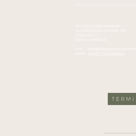
Ich freue mich schon sehr, dich ken
DAS BRAUTWOHNZIMMER
ALLERSBERGER STRASSE 185
GEBÄUDE L3
90461 NÜRNBERG
mail:
hello@dasbrautwohnzimmer.
phone:
+49 (0) 176 61348346
TERM