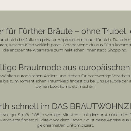
r für Fürther Bräute – ohne Trubel
tet dich bei Julia ein privater Anprobetermin nur für dich. Du bekom
en, welches Kleid wirklich passt. Gerade wenn du aus Fürth kommst 
die entspannte Alternative zum hektischen Innenstadt-Shopping.
tige Brautmode aus europäischen 
ählten europäischen Ateliers und stehen für hochwertige Verarbeitu
bis zum romantischen Traumkleid findest du bei uns Brautkleider ab 1
deinen Look komplett machen.
ürth schnell im DAS BRAUTWOHN
Allersberger Straße 185 in wenigen Minuten – mit dem Auto über de
 Parkplätze findest du direkt vor dem Laden. So ist deine Anreise aus
gleichermaßen unkompliziert.