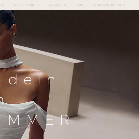
ER
ACCESSOIRES
ANPROBE
FAQ
TERMIN BUCHEN
–dein
m
IMMER