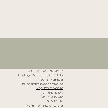
DAS BRAUTWOHNZIMMER
Allersberger Straße 185
Gebäude L3
90461 Nürnberg
hello@dasbrautwohnzimmer.de
+49(0)176 61348346
Öffnungszeiten:
Mo–Fr 10–19 Uhr
Sa 9–19 Uhr
Nur mit Terminvereinbarung