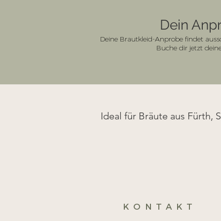
Dein Anpr
Deine Brautkleid-Anprobe findet auss
Buche dir jetzt dei
Ideal für Bräute aus Fürth, 
KONTAKT