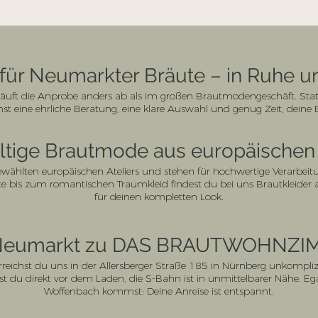
 für Neumarkter Bräute – in Ruhe u
t die Anprobe anders ab als im großen Brautmodengeschäft. Statt 
st eine ehrliche Beratung, eine klare Auswahl und genug Zeit, deine
tige Brautmode aus europäischen 
ählten europäischen Ateliers und stehen für hochwertige Verarbeitu
 bis zum romantischen Traumkleid findest du bei uns Brautkleider 
für deinen kompletten Look.
Neumarkt zu DAS BRAUTWOHNZI
reichst du uns in der Allersberger Straße 185 in Nürnberg unkompli
t du direkt vor dem Laden, die S-Bahn ist in unmittelbarer Nähe. Ega
Woffenbach kommst: Deine Anreise ist entspannt.