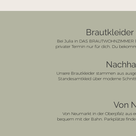
Brautkleider
Bei Julia in DAS BRAUTWOHNZIMMER läuf
privater Termin nur für dich. Du bekomm
Nachhal
Unsere Brautkleider stammen aus ausgew
Standesamtkleid über moderne Schnitte
Von 
Von Neumarkt in der Oberpfalz aus er
bequem mit der Bahn. Parkplätze findes