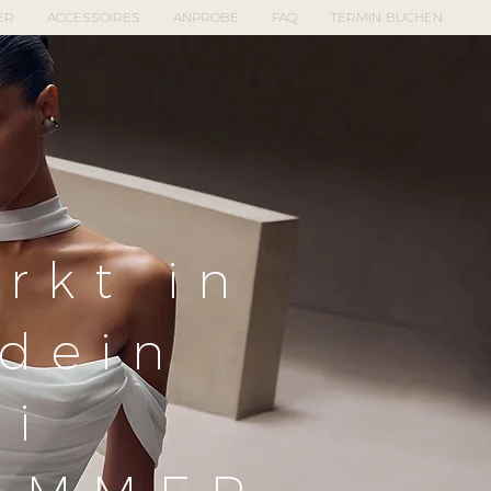
ER
ACCESSOIRES
ANPROBE
FAQ
TERMIN BUCHEN
rkt in
 dein
ei