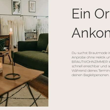
Ein O
Anko
Du suchst Brautmode i
Anprobe ohne Hektik u
BRAUTWOHNZIMMER in N
schnell erreichbar und s
Während deines Termins
deinen Begleitpersonen.