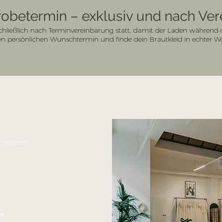
obetermin – exklusiv und nach Ve
chließlich nach Terminvereinbarung statt, damit der Laden während de
nen persönlichen Wunschtermin und finde dein Brautkleid in echter 
nenzulernen.
de