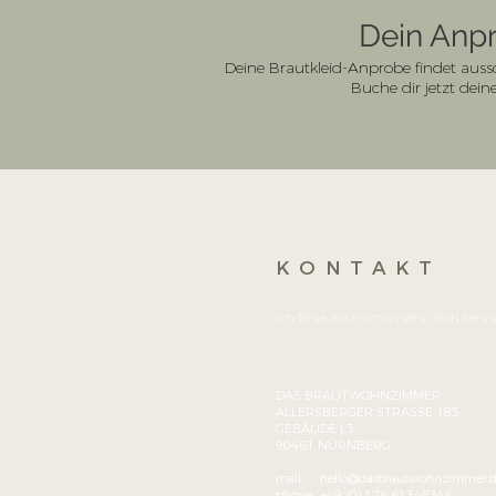
Dein Anpr
Deine Brautkleid-Anprobe findet auss
Buche dir jetzt dei
KONTAKT
Ich freue mich schon sehr, dich ken
DAS BRAUTWOHNZIMMER
ALLERSBERGER STRASSE 185
GEBÄUDE L3
90461 NÜRNBERG
mail:
hello@dasbrautwohnzimmer.
phone:
+49 (0) 176 61348346