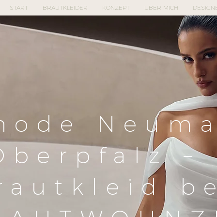
START
BRAUTKLEIDER
KONZEPT
ÜBER MICH
DESIGN
mode Neuma
Oberpfalz –
rautkleid b